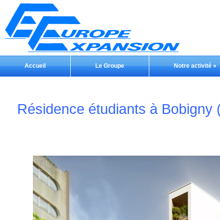
Accueil
Le Groupe
Notre activité
»
Résidence étudiants à Bobigny 