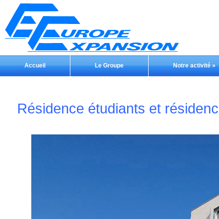
Accueil
Le Groupe
Notre activité
»
Résidence étudiants et résidence