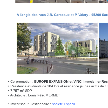
A l'angle des rues J.B. Carpeaux et P. Valery - 95200 Sar
• Co-promotion :
EUROPE EXPANSION et VINCI Immobilier Rési
• Résidence étudiants de 184 lots et résidence jeunes actifs de 10
• 7.757 m² SDP
• Architecte : Louis Félix MERMET
• Investisseur Gestionnaire :
société Espacil